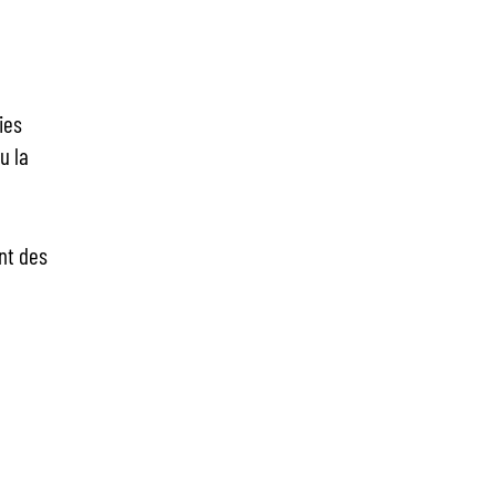
ies
u la
nt des