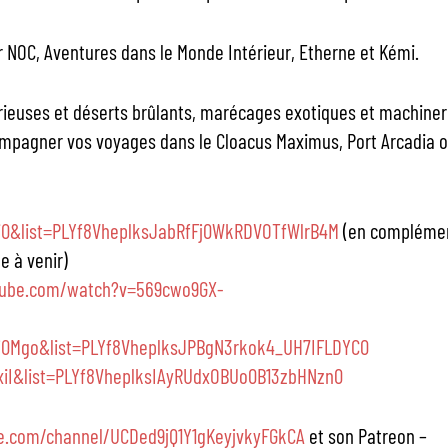
 NOC, Aventures dans le Monde Intérieur, Etherne et Kémi.
ieuses et déserts brûlants, marécages exotiques et machiner
ompagner vos voyages dans le Cloacus Maximus, Port Arcadia o
0&list=PLYf8VheplksJabRfFj0WkRDVOTfWlrB4M
(en compléme
e à venir)
tube.com/watch?v=569cwo9GX-
j0Mgo&list=PLYf8VheplksJPBgN3rkok4_UH7IFLDYC0
iI&list=PLYf8VheplksIAyRUdxOBUo0B13zbHNzn0
e.com/channel/UCDed9jQ1Y1gKeyjvkyFGkCA
et son Patreon –