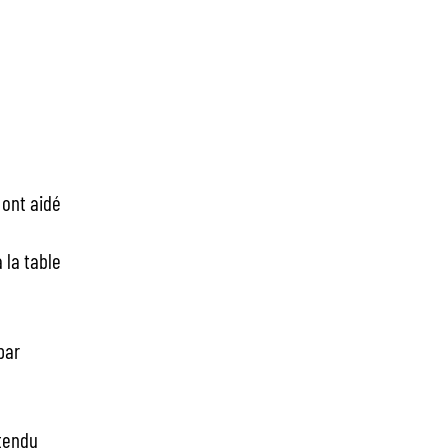
 ont aidé
 la table
par
étendu