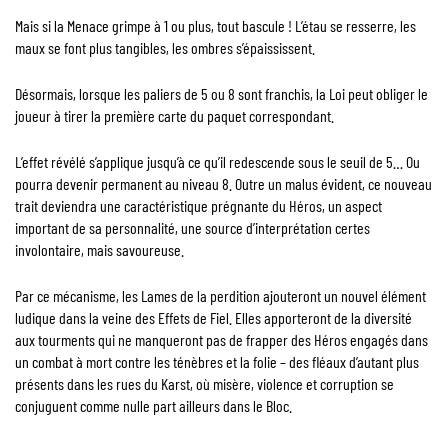
Mais si la Menace grimpe à 1 ou plus, tout bascule ! L’étau se resserre, les
maux se font plus tangibles, les ombres s’épaississent.
Désormais, lorsque les paliers de 5 ou 8 sont franchis, la Loi peut obliger le
joueur à tirer la première carte du paquet correspondant.
L’effet révélé s’applique jusqu’à ce qu’il redescende sous le seuil de 5… Ou
pourra devenir permanent au niveau 8. Outre un malus évident, ce nouveau
trait deviendra une caractéristique prégnante du Héros, un aspect
important de sa personnalité, une source d’interprétation certes
involontaire, mais savoureuse.
Par ce mécanisme, les Lames de la perdition ajouteront un nouvel élément
ludique dans la veine des Effets de Fiel. Elles apporteront de la diversité
aux tourments qui ne manqueront pas de frapper des Héros engagés dans
un combat à mort contre les ténèbres et la folie – des fléaux d’autant plus
présents dans les rues du Karst, où misère, violence et corruption se
conjuguent comme nulle part ailleurs dans le Bloc.