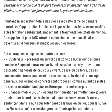
sauvage et inconnu que la plupart traversent uniquement dans des trains
blindés en espérant ne jamais entendre le grincement des freins.
Pourtant, la séparation totale des Blocs avec cette terre de dangers
mortels et d’opportunités infinies est impossible – les liens, les nécessités
et les tentations subsistent, empêchant la fragmentation totale du monde.
Ce supplément pour NOC introduit et développe une nouvelle aire
d’aventures, d’horreurs et d’intrigues pour les Héros.
Cet ouvrage est composé de quatre parties :
– « L’Extérieur » présente un survol de la zone de l’Extérieur désignée
comme le Segment moravien par l’Administration. La Loi y trouvera une
description générale de ceux qui y vivent, de gré ou de force, de ses
composantes remarquables et de ses menaces. Au-delà des concepts
généraux, des exemples concrets sont proposés, comme autant de pistes
de scénarios n’attendant que les Héros pour prendre corps ;
– « Chantier-mobile O-607 » est une Configuration permettant aux joueurs
d’embarquer à bord d’un train de maintenance des voies extérieures,
s’enfonçant dans la nuit sous l’étendard de la Division du Fer, pour la survie
des Blocs et au mépris des dangers terrifiants qui les attendent ;