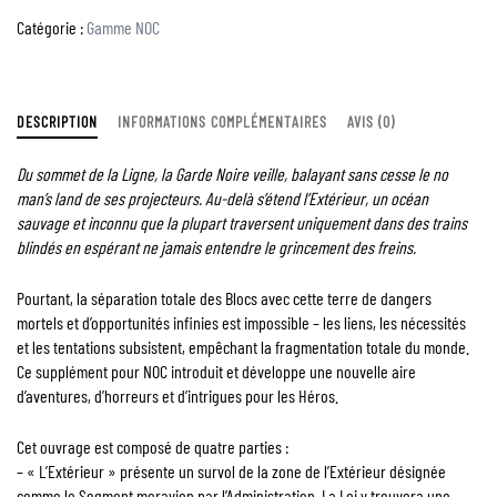
Catégorie :
Gamme NOC
DESCRIPTION
INFORMATIONS COMPLÉMENTAIRES
AVIS (0)
Du sommet de la Ligne, la Garde Noire veille, balayant sans cesse le no
man’s land de ses projecteurs. Au-delà s’étend l’Extérieur, un océan
sauvage et inconnu que la plupart traversent uniquement dans des trains
blindés en espérant ne jamais entendre le grincement des freins.
Pourtant, la séparation totale des Blocs avec cette terre de dangers
mortels et d’opportunités infinies est impossible – les liens, les nécessités
et les tentations subsistent, empêchant la fragmentation totale du monde.
Ce supplément pour NOC introduit et développe une nouvelle aire
d’aventures, d’horreurs et d’intrigues pour les Héros.
Cet ouvrage est composé de quatre parties :
– « L’Extérieur » présente un survol de la zone de l’Extérieur désignée
comme le Segment moravien par l’Administration. La Loi y trouvera une