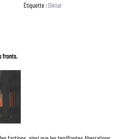
Étiquette :
Diktat
 fronts.
s factions, ainsi que les terrifiantes Aberrations.