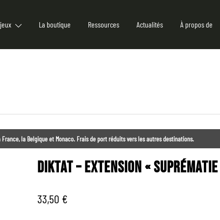
jeux
La boutique
Ressources
Actualités
À propos de
 France, la Belgique et Monaco. Frais de port réduits vers les autres destinations.
DIKTAT – EXTENSION « SUPRÉMATIE
33,50
€