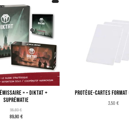
ÉMISSAIRE » – DIKTAT +
PROTÈGE-CARTES FORMAT 
SUPRÉMATIE
3,50
€
96,80
€
89,90
€