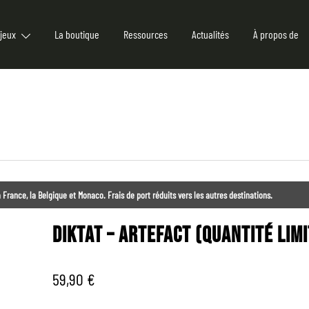
jeux
La boutique
Ressources
Actualités
À propos de
 France, la Belgique et Monaco. Frais de port réduits vers les autres destinations.
DIKTAT – ARTEFACT (QUANTITÉ LIM
59,90
€