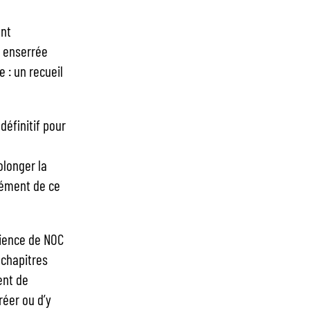
ent
e enserrée
 : un recueil
éfinitif pour
olonger la
lément de ce
rience de NOC
 chapitres
ent de
réer ou d’y