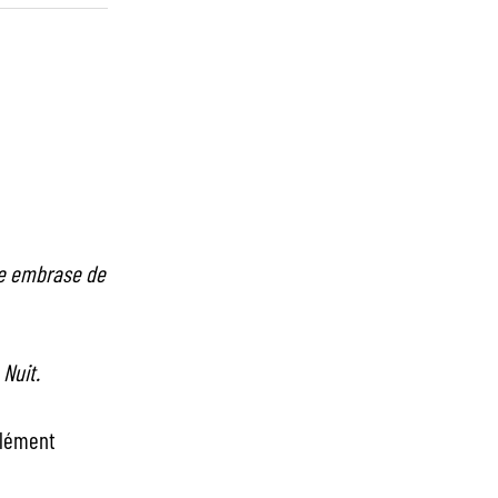
be embrase de
 Nuit.
élément