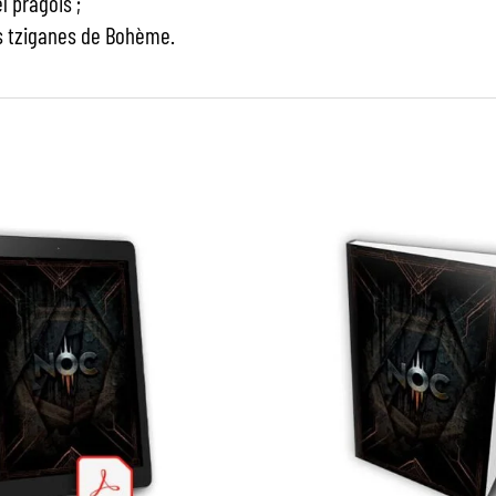
l pragois ;
rs tziganes de Bohème.