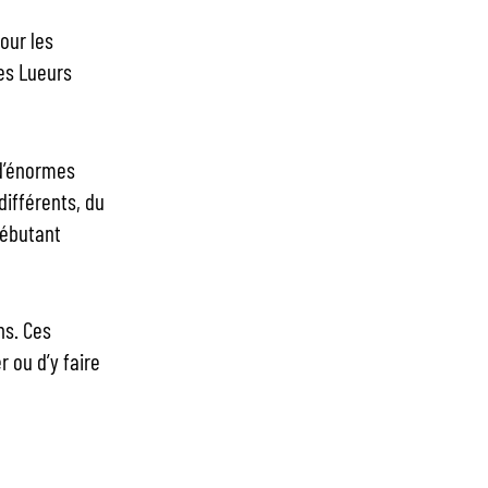
our les
es Lueurs
 d’énormes
différents, du
débutant
ns. Ces
 ou d’y faire