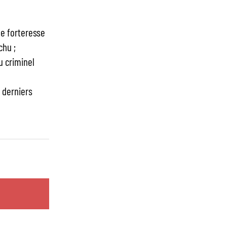
ne forteresse
chu ;
u criminel
s derniers