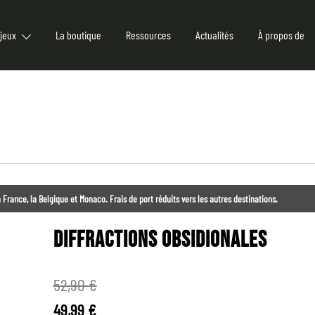
jeux
La boutique
Ressources
Actualités
À propos de
 France, la Belgique et Monaco. Frais de port réduits vers les autres destinations.
DIFFRACTIONS OBSIDIONALES
52,90
€
49,99
€